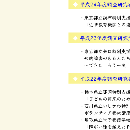
平成24年度調査研究
東京都立調布特別支
「近隣教育機関との
平成23年度調査研究
東京都立矢口特別支
知的障害のある人た
～できた！もう一度
平成22年度調査研究
栃木県立那須特別支
「子どもの将来のため
石川県立いしかわ特
ボランティア養成講
鳥取県立米子養護学
「障がい種を越えた