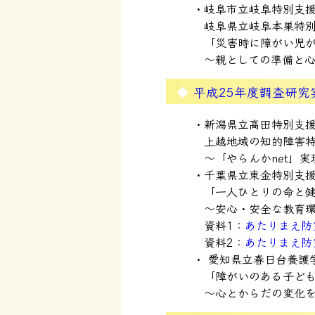
岐阜市立岐阜特別支
岐阜県立岐阜本巣特
「災害時に障がい児が
～親としての準備と
平成25年度調査研究
新潟県立高田特別支
上越地域の知的障害
～「やらんかnet」
千葉県立東金特別支
「一人ひとりの命と
～安心・安全な教育
資料1：
あたりまえ防
資料2：
あたりまえ防
愛知県立春日台養護
「障がいのある子ど
～心とからだの変化