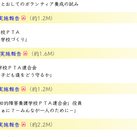
をとおしてのボランティア養成の試み
実施報告
（約1.2M）
学校ＰＴＡ
る学校づくり」
究実施報告
（約1.6M）
学校ＰＴＡ連合会
る子ども達をどう守るか」
実施報告
（約1.2M）
知的障害養護学校ＰＴＡ連合会」役員
なぁに？－みんなが一人のために－」
実施報告
（約2.2M）