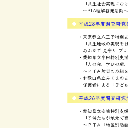
「共生社会実現にむ
～PTA理解啓発活動
平成28年度調査研究
東京都立八王子特別
「共生地域の実現を
みんなで 見守り プ
愛知県立半田特別支
「人の和、学びの環
～ＰＴＡ防災の取組
和歌山県立みくまの
保護者による「子ど
平成26年度調査研究
愛知県立安城特別支
「子供たちが地元で
～ＰＴＡ「地区別懇