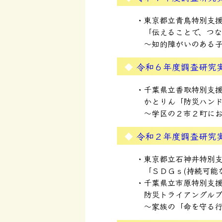
東京都立青鳥特別支
「伝えることで、つ
～知的障がいのある
令和６年度調査研究
千葉県立香取特別支
かとりん「防災ハン
～学区の２市２町に
令和２年度調査研究
東京都立石神井特別
「ＳＤＧｓ(持続可能
千葉県立市原特別支
防災トライアングル
～家族の「命を守る行