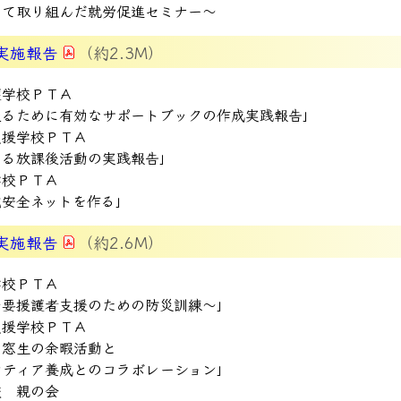
って取り組んだ就労促進セミナー～
実施報告
（約2.3M）
護学校ＰＴＡ
送るために有効なサポートブックの作成実践報告」
支援学校ＰＴＡ
ける放課後活動の実践報告」
学校ＰＴＡ
域安全ネットを作る」
実施報告
（約2.6M）
学校ＰＴＡ
～要援護者支援のための防災訓練～」
支援学校ＰＴＡ
同窓生の余暇活動と
ンティア養成とのコラボレーション」
校 親の会