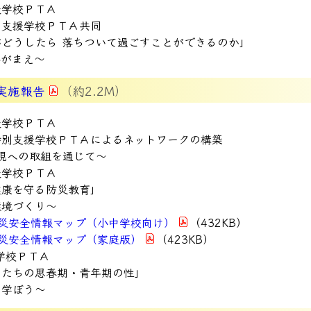
援学校ＰＴＡ
別支援学校ＰＴＡ共同
どうしたら 落ちついて過ごすことができるのか」
心がまえ～
実施報告
（約2.2M）
援学校ＰＴＡ
特別支援学校ＰＴＡによるネットワークの構築
実現への取組を通じて～
援学校ＰＴＡ
健康を守る防災教育」
環境づくり～
災安全情報マップ（小中学校向け）
（432KB）
災安全情報マップ（家庭版）
（423KB）
学校ＰＴＡ
もたちの思春期・青年期の性」
を学ぼう～