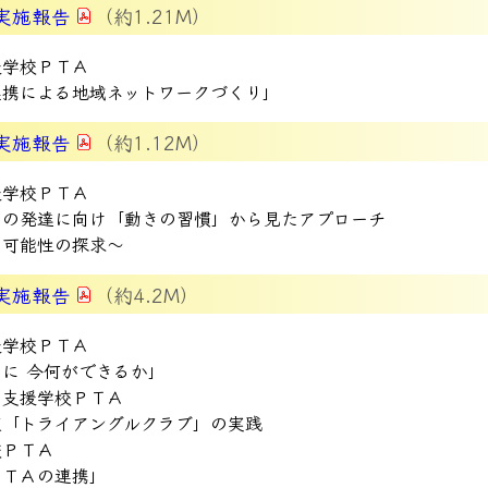
実施報告
（約1.21M）
援学校ＰＴＡ
連携による地域ネットワークづくり」
実施報告
（約1.12M）
援学校ＰＴＡ
ちの発達に向け「動きの習慣」から見たアプローチ
！可能性の探求～
実施報告
（約4.2M）
援学校ＰＴＡ
に 今何ができるか」
別支援学校ＰＴＡ
座「トライアングルクラブ」の実践
校ＰＴＡ
ＰＴＡの連携」