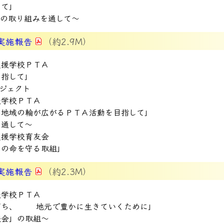
けて」
への取り組みを通して～
実施報告
（約2.9M）
支援学校ＰＴＡ
目指して」
ロジェクト
援学校ＰＴＡ
、地域の輪が広がるＰＴＡ活動を目指して」
を通して～
支援学校育友会
もの命を守る取組」
実施報告
（約2.3M）
援学校ＰＴＡ
育ち、 地元で豊かに生きていくために」
談会」の取組～