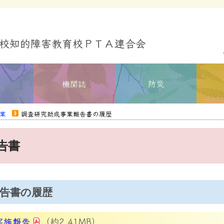
校知的障害教育校ＰＴＡ連合会
業
機関誌
防災
業
調査研究助成事業報告書の履歴
告書
告書の履歴
実施報告
（約2.41MB）