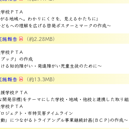
援学校ＰＴＡ
ながる地域へ。わかりにくさを、見えるかたちに」
子どもへの理解を広げる啓発ポスターとマークの作成～
実施報告
（約2.28MB）
援学校ＰＴＡ
ドブック」の作成
おける知的障がい・発達障がい児童生徒のために～
実施報告
（約13.3MB）
支援学校ＰＴＡ
な開発目標)をテーマにした学校・地域・他校と連携した取り組
援学校ＰＴＡ
プロジェクト・市特災害タイムライン
動」につながるトライアングル事業継続計画(ＢＣＰ)の作成～