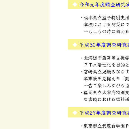
令和元年度調査研究
栃木県立益子特別支
本校における防災に
～もしもの時に備え
平成30年度調査研究
北海道千歳高等支援
ＰＴＡ活性化を目的
宮崎県立児湯るぴな
卒業後を見据えた「
～皆で楽しみながら
福岡県立太宰府特別
災害時における福祉
平成29年度調査研究
東京都立武蔵台学園