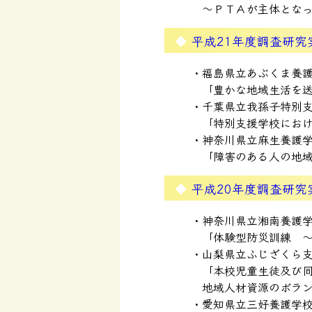
～ＰＴＡが主体とな
平成21年度調査研究
福島県立あぶくま養
「豊かな地域生活を
千葉県立我孫子特別
「特別支援学校にお
神奈川県立麻生養護
「障害のある人の地
平成20年度調査研究
神奈川県立湘南養護
「体験型防災訓練 
山梨県立ふじざくら
「本校児童生徒及び
地域人材資源のボラ
愛知県立三好養護学